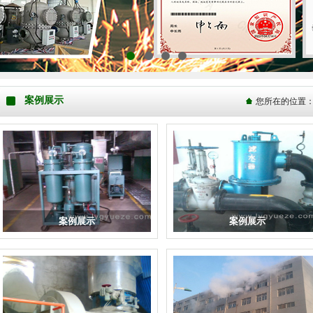
1
2
3
4
案例展示
您所在的位置
案例展示
案例展示